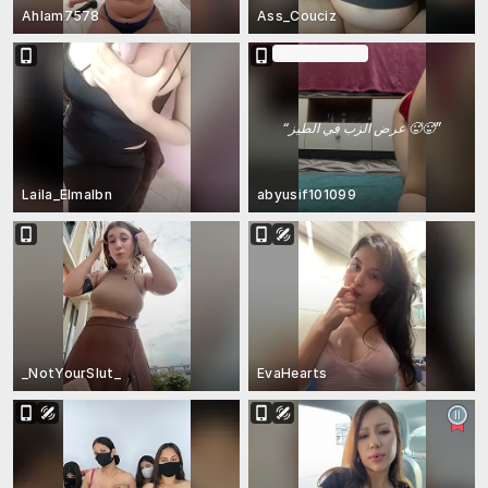
Ahlam7578
Ass_Couciz
Biletli Şovda
“
عرض الزب في الطيز 🥵🥵
”
Laila_Elmalbn
abyusif101099
_NotYourSlut_
EvaHearts