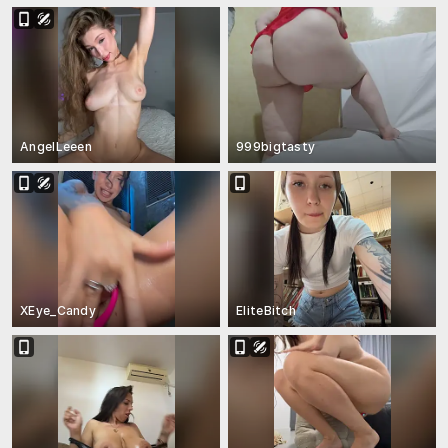
AngelLeeen
999bigtasty
XEye_Candy
EliteBitch