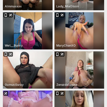
Almmaxxxx
Lady_MiaOlson
Wet__Bunny
MaryChanXO
GumusGuray
ZenaidaSasha