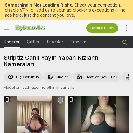
Something's Not Loading Right.
Check your connection,
disable VPN, or add us to your ad blocker's exceptions — no
ads here, just the content you love.
Ücretsiz Katıl
Kadınlar
Çiftler
Erkekler
Translar
Striptiz Canlı Yayın Yapan Kızların
Kameraları
Dış Görünüş
Ülkeler
Fiyat ve Şov Türü
Modeller, istek üzerine etkinlik sunarlar