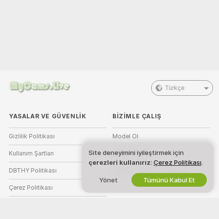
Türkçe
YASALAR VE GÜVENLIK
BIZIMLE ÇALIŞ
Gizlilik Politikası
Model Ol
Site deneyimini iyileştirmek için
Kullanım Şartları
Stüdyo Kaydı
çerezleri kullanırız
:
Çerez Politikası
.
DBTHY Politikası
Webcam Ortaklık Programı
Yönet
Tümünü Kabul Et
Çerez Politikası
Ebeveyn Kontrolü Kılavuzu