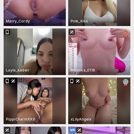
Marry_Cordy
Pink_Kiss
Layla_kaderr
Madoka_0116
PippiCharmXXX
xLilyAngelx