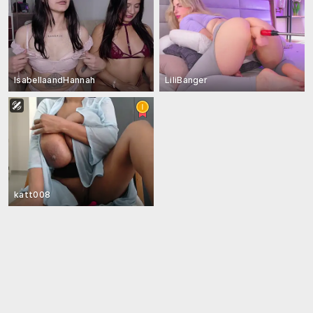
IsabellaandHannah
LiliBanger
katt008