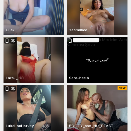
Cilek
Yasmiinee
Biletli Şovda
“
اصدر عرض8
”
Lara-_-28
Sara-beela
LukeLouHarvey
BOOTY_and_the_BEAST