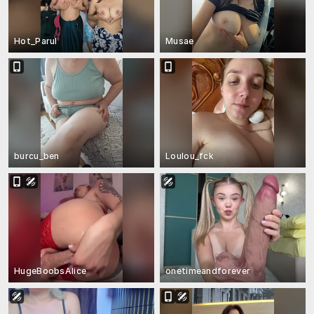
Hot_Parul
Musae
burcu_ben
Loulou_fck
HugeBoobsAlice
onetimeandforever